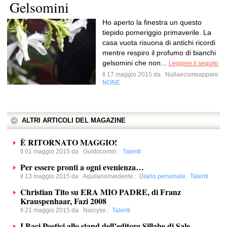
Gelsomini
Ho aperto la finestra un questo
tiepido pomeriggio primaverile. La
casa vuota risuona di antichi ricordi
mentre respiro il profumo di bianchi
gelsomini che non...
Leggere il seguito
Il 17 maggio 2015 da
Nullaecomeappare
NONE
ALTRI ARTICOLI DEL MAGAZINE
È RITORNATO MAGGIO!
Il 01 maggio 2015 da
Guidocomin
:
Talenti
Per essere pronti a ogni evenienza…
Il 13 maggio 2015 da
Aquilanonvedente
:
Diario personale
,
Talenti
Christian Tito su ERA MIO PADRE, di Franz
Krauspenhaar, Fazi 2008
Il 21 maggio 2015 da
Narcyso
:
Talenti
I Baci Poetici allo stand dell’editore Sillabe di Sale