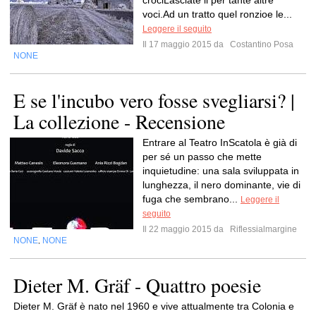
crociLasciate li per tante altre
voci.Ad un tratto quel ronzioe le...
Leggere il seguito
Il 17 maggio 2015 da
Costantino Posa
NONE
E se l'incubo vero fosse svegliarsi? |
La collezione - Recensione
Entrare al Teatro InScatola è già di
per sé un passo che mette
inquietudine: una sala sviluppata in
lunghezza, il nero dominante, vie di
fuga che sembrano...
Leggere il
seguito
Il 22 maggio 2015 da
Riflessialmargine
NONE
NONE
,
Dieter M. Gräf - Quattro poesie
Dieter M. Gräf è nato nel 1960 e vive attualmente tra Colonia e