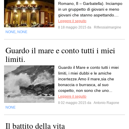
Romano, 8 – Garbatella). Inciampo
in un gruppetto di giovani e meno
giovani che stanno aspettando....
Leggere il seguito
Il 18 maggio 2015 da
Riflessialmargine
NONE
NONE
,
Guardo il mare e conto tutti i miei
limiti.
Guardo il Mare e conto tutti i miei
limiti, i miei dubbi e le amiche
incertezze.Amo il mare,sia che
bonaccia o burrasca, al suo
cospetto, non sono che uno...
Leggere il seguito
Il 02 maggio 2015 da
Antonio Ragone
NONE
Il battito della vita