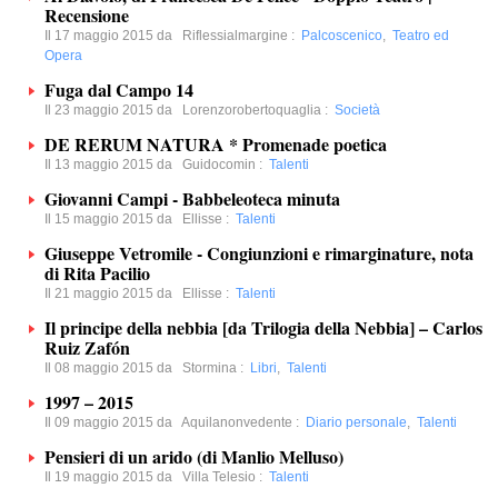
Recensione
Il 17 maggio 2015 da
Riflessialmargine
:
Palcoscenico
,
Teatro ed
Opera
Fuga dal Campo 14
Il 23 maggio 2015 da
Lorenzorobertoquaglia
:
Società
DE RERUM NATURA * Promenade poetica
Il 13 maggio 2015 da
Guidocomin
:
Talenti
Giovanni Campi - Babbeleoteca minuta
Il 15 maggio 2015 da
Ellisse
:
Talenti
Giuseppe Vetromile - Congiunzioni e rimarginature, nota
di Rita Pacilio
Il 21 maggio 2015 da
Ellisse
:
Talenti
Il principe della nebbia [da Trilogia della Nebbia] – Carlos
Ruiz Zafón
Il 08 maggio 2015 da
Stormina
:
Libri
,
Talenti
1997 – 2015
Il 09 maggio 2015 da
Aquilanonvedente
:
Diario personale
,
Talenti
Pensieri di un arido (di Manlio Melluso)
Il 19 maggio 2015 da
Villa Telesio
:
Talenti