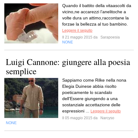
Quando il battito della vitaascolti da
vicino,ne accarezzi l’anelitoche a
volte dura un attimo,raccontane la
forzae la bellezza al tuo bambino.
Leggere il seguito
Il 21 maggio 2015 da
Sarapoesia
NONE
Luigi Cannone: giungere alla poesia
semplice
Sappiamo come Rilke nella nona
Elegia Duinese abbia risolto
poeticamente lo scandalo
dell'Essere giungendo a una
sostanziale accettazione delle
espressioni ...
Leggere il seguito
Il 05 maggio 2015 da
Narcyso
NONE