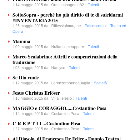
Il 14 maggio 2015 da
Ornellaspagnulo82
:
Talenti
SottoSopra - perchè ho più diritto di te di suicidarmi
#INVENTARIA2015
Il 25 maggio 2015 da
Riflessialmargine
:
Palcoscenico
,
Teatro ed
Opera
Mamma
Il 09 maggio 2015 da
Nullaecomeappare
:
Talenti
Marco Scalabrino: Attriti e compenetrazioni della
traduzione
Il 08 maggio 2015 da
Narcyso
:
Talenti
Se Dio vuole
Il 12 maggio 2015 da
Lorenzorobertoquaglia
:
Società
Jesus Christus Erlöser
Il 16 maggio 2015 da
Villa Telesio
:
Talenti
MAGGIO e CORAGGIO.....Costantino Posa
Il 14 maggio 2015 da
Costantino Posa
:
Talenti
C R E P T I I ...Costantino Posa
Il 27 maggio 2015 da
Costantino Posa
:
Talenti
Al Diavolo, di Francesca De Felice - Doppio Teatro |