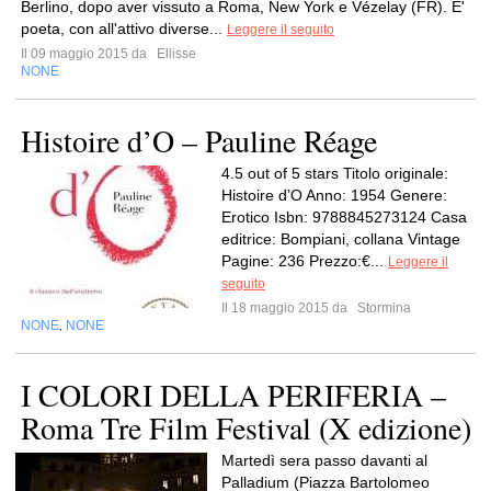
Berlino, dopo aver vissuto a Roma, New York e Vézelay (FR). E'
poeta, con all'attivo diverse...
Leggere il seguito
Il 09 maggio 2015 da
Ellisse
NONE
Histoire d’O – Pauline Réage
4.5 out of 5 stars Titolo originale:
Histoire d’O Anno: 1954 Genere:
Erotico Isbn: 9788845273124 Casa
editrice: Bompiani, collana Vintage
Pagine: 236 Prezzo:€...
Leggere il
seguito
Il 18 maggio 2015 da
Stormina
NONE
NONE
,
I COLORI DELLA PERIFERIA –
Roma Tre Film Festival (X edizione)
Martedì sera passo davanti al
Palladium (Piazza Bartolomeo