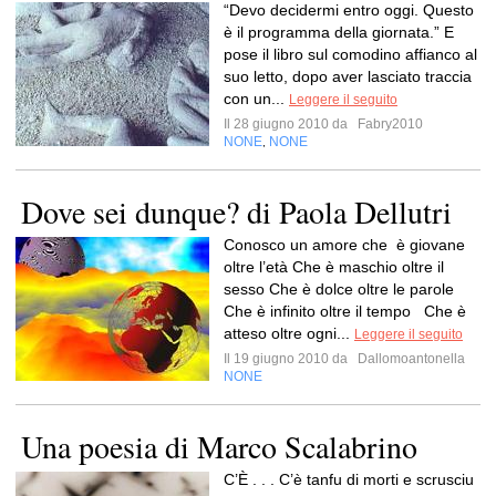
“Devo decidermi entro oggi. Questo
è il programma della giornata.” E
pose il libro sul comodino affianco al
suo letto, dopo aver lasciato traccia
con un...
Leggere il seguito
Il 28 giugno 2010 da
Fabry2010
NONE
NONE
,
Dove sei dunque? di Paola Dellutri
Conosco un amore che è giovane
oltre l’età Che è maschio oltre il
sesso Che è dolce oltre le parole
Che è infinito oltre il tempo Che è
atteso oltre ogni...
Leggere il seguito
Il 19 giugno 2010 da
Dallomoantonella
NONE
Una poesia di Marco Scalabrino
C’È . . . C’è tanfu di morti e scrusciu