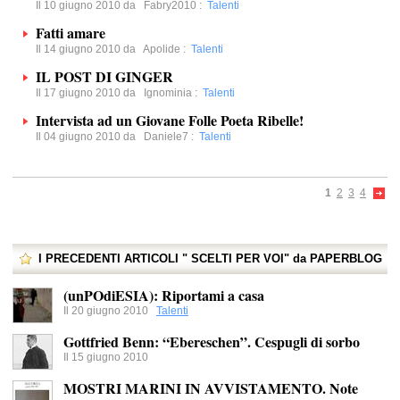
Il 10 giugno 2010 da
Fabry2010
:
Talenti
Fatti amare
Il 14 giugno 2010 da
Apolide
:
Talenti
IL POST DI GINGER
Il 17 giugno 2010 da
Ignominia
:
Talenti
Intervista ad un Giovane Folle Poeta Ribelle!
Il 04 giugno 2010 da
Daniele7
:
Talenti
1
2
3
4
I PRECEDENTI ARTICOLI " SCELTI PER VOI" da PAPERBLOG
(unPOdiESIA): Riportami a casa
Il 20 giugno 2010
Talenti
Gottfried Benn: “Ebereschen”. Cespugli di sorbo
Il 15 giugno 2010
MOSTRI MARINI IN AVVISTAMENTO. Note