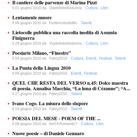
Il cantiere delle parvenze di Marina Pizzi
Il 01 giugno 2010 da
Viadellebelledonne
:
Cultura
,
Libri
,
Lentamente muore
Il 08 giugno 2010 da
Federicobollettin
:
Talenti
Lietocolle pubblica una raccolta inedita di Assunta
Finiguerra
Il 29 giugno 2010 da
Viadellebelledonne
:
Cultura
,
Libri
,
Poesiarte Milano, “Finestre”
Il 04 giugno 2010 da
Fabry2010
:
Cultura
,
Eventi
,
Festival
,
Talenti
La Punta della Lingua 2010
Il 09 giugno 2010 da
Fabry2010
:
Eventi
,
Festival
,
QUEL CHE RESTA DEL VERSO n.45: Dolce maestra
di poesia. Annalisa Macchia, “La luna di Cézanne”; “A...
Il 27 giugno 2010 da
Fabry2010
:
Talenti
Ivano Cogo. La misura dello stupore
Il 19 giugno 2010 da
Fabry2010
:
Talenti
POESIA DEL MESE - POEM OF THE ...
Il 08 giugno 2010 da
Isn't It Romantic?
:
Cultura
,
Libri
,
Nuove poesie – di Daniele Gennaro