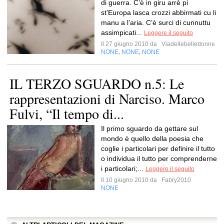
di guerra. C’è in giru arrè pi
st’Europa lasca crozzi abbirmati cu li
manu a l’aria. C’è surci di cunnuttu
assimpicati...
Leggere il seguito
Il 27 giugno 2010 da
Viadellebelledonne
NONE
NONE
NONE
,
,
IL TERZO SGUARDO n.5: Le
rappresentazioni di Narciso. Marco
Fulvi, “Il tempo di...
Il primo sguardo da gettare sul
mondo è quello della poesia che
coglie i particolari per definire il tutto
o individua il tutto per comprenderne
i particolari;...
Leggere il seguito
Il 10 giugno 2010 da
Fabry2010
NONE