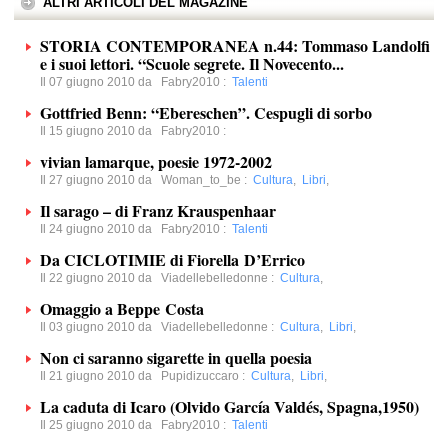
ALTRI ARTICOLI DEL MAGAZINE
STORIA CONTEMPORANEA n.44: Tommaso Landolfi
e i suoi lettori. “Scuole segrete. Il Novecento...
Il 07 giugno 2010 da
Fabry2010
:
Talenti
Gottfried Benn: “Ebereschen”. Cespugli di sorbo
Il 15 giugno 2010 da
Fabry2010
:
vivian lamarque, poesie 1972-2002
Il 27 giugno 2010 da
Woman_to_be
:
Cultura
,
Libri
,
Il sarago – di Franz Krauspenhaar
Il 24 giugno 2010 da
Fabry2010
:
Talenti
Da CICLOTIMIE di Fiorella D’Errico
Il 22 giugno 2010 da
Viadellebelledonne
:
Cultura
,
Omaggio a Beppe Costa
Il 03 giugno 2010 da
Viadellebelledonne
:
Cultura
,
Libri
,
Non ci saranno sigarette in quella poesia
Il 21 giugno 2010 da
Pupidizuccaro
:
Cultura
,
Libri
,
La caduta di Icaro (Olvido García Valdés, Spagna,1950)
Il 25 giugno 2010 da
Fabry2010
:
Talenti