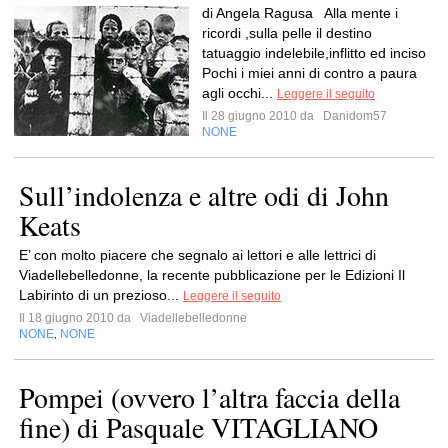
di Angela Ragusa Alla mente i
ricordi ,sulla pelle il destino
tatuaggio indelebile,inflitto ed inciso
Pochi i miei anni di contro a paura
agli occhi...
Leggere il seguito
Il 28 giugno 2010 da
Danidom57
NONE
Sull’indolenza e altre odi di John
Keats
E’ con molto piacere che segnalo ai lettori e alle lettrici di
Viadellebelledonne, la recente pubblicazione per le Edizioni Il
Labirinto di un prezioso...
Leggere il seguito
Il 18 giugno 2010 da
Viadellebelledonne
NONE
NONE
,
Pompei (ovvero l’altra faccia della
fine) di Pasquale VITAGLIANO