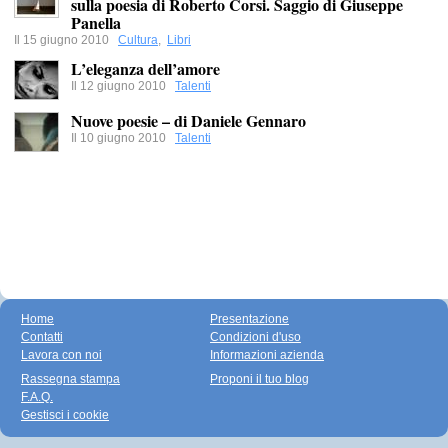
sulla poesia di Roberto Corsi. Saggio di Giuseppe
Panella
Il 15 giugno 2010
Cultura
,
Libri
L’eleganza dell’amore
Il 12 giugno 2010
Talenti
Nuove poesie – di Daniele Gennaro
Il 10 giugno 2010
Talenti
Home
Presentazione
Contatti
Condizioni d'uso
Lavora con noi
Informazioni azienda
Rassegna stampa
Proponi il tuo blog
F.A.Q.
Gestisci i cookie