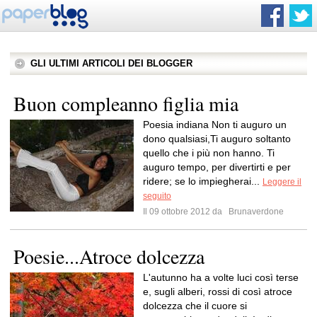
GLI ULTIMI ARTICOLI DEI BLOGGER
Buon compleanno figlia mia
Poesia indiana Non ti auguro un
dono qualsiasi,Ti auguro soltanto
quello che i più non hanno. Ti
auguro tempo, per divertirti e per
ridere; se lo impiegherai...
Leggere il
seguito
Il 09 ottobre 2012 da
Brunaverdone
Poesie...Atroce dolcezza
L'autunno ha a volte luci così terse
e, sugli alberi, rossi di così atroce
dolcezza che il cuore si