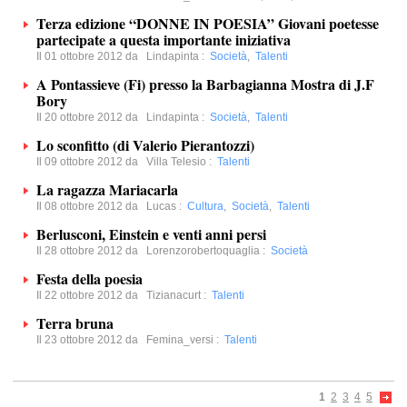
Terza edizione “DONNE IN POESIA” Giovani poetesse
partecipate a questa importante iniziativa
Il 01 ottobre 2012 da
Lindapinta
:
Società
,
Talenti
A Pontassieve (Fi) presso la Barbagianna Mostra di J.F
Bory
Il 20 ottobre 2012 da
Lindapinta
:
Società
,
Talenti
Lo sconfitto (di Valerio Pierantozzi)
Il 09 ottobre 2012 da
Villa Telesio
:
Talenti
La ragazza Mariacarla
Il 08 ottobre 2012 da
Lucas
:
Cultura
,
Società
,
Talenti
Berlusconi, Einstein e venti anni persi
Il 28 ottobre 2012 da
Lorenzorobertoquaglia
:
Società
Festa della poesia
Il 22 ottobre 2012 da
Tizianacurt
:
Talenti
Terra bruna
Il 23 ottobre 2012 da
Femina_versi
:
Talenti
1
2
3
4
5