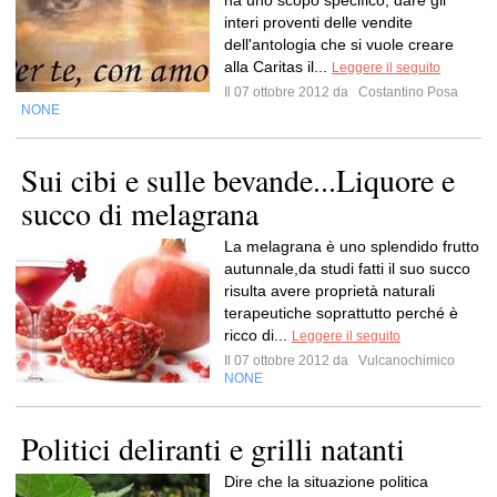
ha uno scopo specifico, dare gli
interi proventi delle vendite
dell'antologia che si vuole creare
alla Caritas il...
Leggere il seguito
Il 07 ottobre 2012 da
Costantino Posa
NONE
Sui cibi e sulle bevande...Liquore e
succo di melagrana
La melagrana è uno splendido frutto
autunnale,da studi fatti il suo succo
risulta avere proprietà naturali
terapeutiche soprattutto perché è
ricco di...
Leggere il seguito
Il 07 ottobre 2012 da
Vulcanochimico
NONE
Politici deliranti e grilli natanti
Dire che la situazione politica