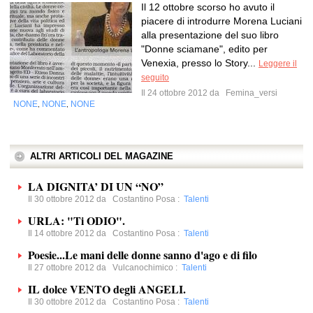
Il 12 ottobre scorso ho avuto il
piacere di introdurre Morena Luciani
alla presentazione del suo libro
"Donne sciamane", edito per
Venexia, presso lo Story...
Leggere il
seguito
Il 24 ottobre 2012 da
Femina_versi
NONE
NONE
NONE
,
,
ALTRI ARTICOLI DEL MAGAZINE
LA DIGNITA’ DI UN “NO”
Il 30 ottobre 2012 da
Costantino Posa
:
Talenti
URLA: "Ti ODIO".
Il 14 ottobre 2012 da
Costantino Posa
:
Talenti
Poesie...Le mani delle donne sanno d'ago e di filo
Il 27 ottobre 2012 da
Vulcanochimico
:
Talenti
IL dolce VENTO degli ANGELI.
Il 30 ottobre 2012 da
Costantino Posa
:
Talenti