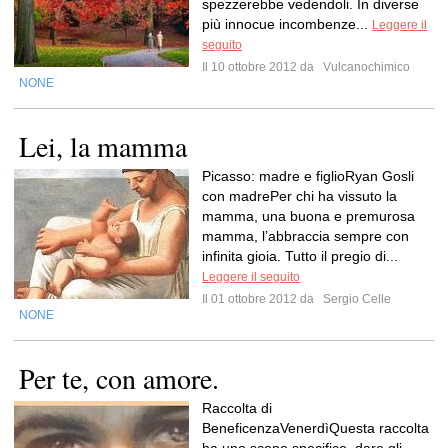
spezzerebbe vedendoli. In diverse
più innocue incombenze...
Leggere il
seguito
Il 10 ottobre 2012 da
Vulcanochimico
NONE
Lei, la mamma
Picasso: madre e figlioRyan Gosli
con madrePer chi ha vissuto la
mamma, una buona e premurosa
mamma, l’abbraccia sempre con
infinita gioia. Tutto il pregio di...
Leggere il seguito
Il 01 ottobre 2012 da
Sergio Celle
NONE
Per te, con amore.
Raccolta di
BeneficenzaVenerdìQuesta raccolta