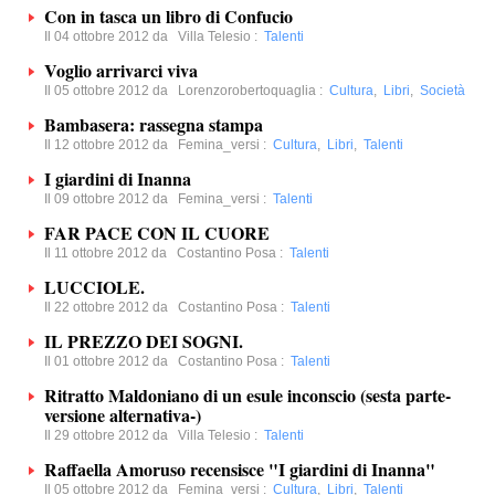
Con in tasca un libro di Confucio
Il 04 ottobre 2012 da
Villa Telesio
:
Talenti
Voglio arrivarci viva
Il 05 ottobre 2012 da
Lorenzorobertoquaglia
:
Cultura
,
Libri
,
Società
Bambasera: rassegna stampa
Il 12 ottobre 2012 da
Femina_versi
:
Cultura
,
Libri
,
Talenti
I giardini di Inanna
Il 09 ottobre 2012 da
Femina_versi
:
Talenti
FAR PACE CON IL CUORE
Il 11 ottobre 2012 da
Costantino Posa
:
Talenti
LUCCIOLE.
Il 22 ottobre 2012 da
Costantino Posa
:
Talenti
IL PREZZO DEI SOGNI.
Il 01 ottobre 2012 da
Costantino Posa
:
Talenti
Ritratto Maldoniano di un esule inconscio (sesta parte-
versione alternativa-)
Il 29 ottobre 2012 da
Villa Telesio
:
Talenti
Raffaella Amoruso recensisce "I giardini di Inanna"
Il 05 ottobre 2012 da
Femina_versi
:
Cultura
,
Libri
,
Talenti