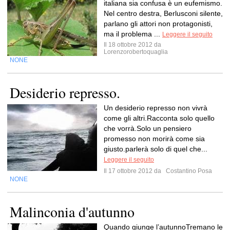
italiana sia confusa è un eufemismo.
Nel centro destra, Berlusconi silente,
parlano gli attori non protagonisti,
ma il problema ...
Leggere il seguito
Il 18 ottobre 2012 da
Lorenzorobertoquaglia
NONE
Desiderio represso.
Un desiderio represso non vivrà
come gli altri.Racconta solo quello
che vorrà.Solo un pensiero
promesso non morirà come sia
giusto.parlerà solo di quel che...
Leggere il seguito
Il 17 ottobre 2012 da
Costantino Posa
NONE
Malinconia d'autunno
Quando giunge l’autunnoTremano le