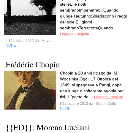
stelleE le notti
sembranoImpenetrabiliQuando
giunge l’autunnoSbiadiscono i raggi
del sole E i giorni
sembranoTerracottaQuando...
Leggere il seguito
Il 14 ottobre 2012 da
Miryam
NONE
Frédéric Chopin
Chopin a 20 anni ritratto da: M.
Wodsinka Oggi, 17 Ottobre del
1849, si spegneva a Parigi, dopo
una lunga e sofferente agonia per
tisi, il “poeta del...
Leggere il seguito
Il 17 ottobre 2012 da
Sergio Celle
NONE
{{ED}}: Morena Luciani