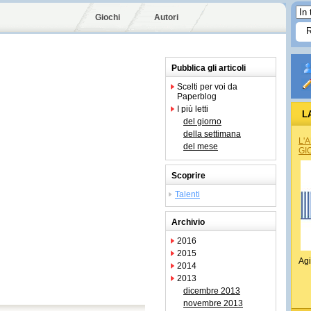
Giochi
Autori
Pubblica gli articoli
Scelti per voi da
Paperblog
I più letti
L
del giorno
della settimana
L'
del mese
GI
Scoprire
Talenti
Archivio
2016
2015
Agi
2014
2013
dicembre 2013
novembre 2013