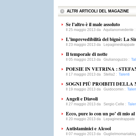
ALTRI ARTICOLI DEL MAGAZINE
Se l’altro è il male assoluto
Il 25 maggio 2013 da
Aquilanonvedente
L’imprevedibilità del bignè: La Sir
Il 23 maggio 2013 da
Lepaginestrappate
Il temporale di notte
Il 05 maggio 2013 da
Giulianoguzzo
:
Tal
POESIE IN VETRINA : STEFA
Il 17 maggio 2013 da
Stella2
:
Talenti
SOGNI PIÙ PROIBITI DELLA
Il 19 maggio 2013 da
Guidocomin
:
Talen
Angeli e Diavoli
Il 27 maggio 2013 da
Sergio Celle
:
Talen
Ecco, pure io con un po’ di mio al
Il 20 maggio 2013 da
Lepaginestrappate
Antistaminici e Alcool
Il 07 maggio 2013 da
Guglielmomariakle