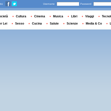
 su
Username
Password
ocietà
Cultura
Cinema
Musica
Libri
Viaggi
Tecnol
er Lei
Sesso
Cucina
Salute
Scienze
Media & Co