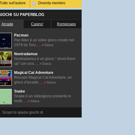
Tutto sull'autore
Diventa membro
 GIOCHI SU PAPERBLOG
Arcade
Casino'
Rompicapo
Pacman
Pac-Man é un video gioco creato nel
1979 da Toru......
Gioca
Nostradamus
Nostradamus è un gioco " shoot them
up" con una......
Gioca
Magical Cat Adventure
Riscopri Magical Cat Adventure, un
gioco d'arcade......
Gioca
Snake
Snake è un videogioco presente in
molti......
Gioca
Scopri lo spazio giochi di