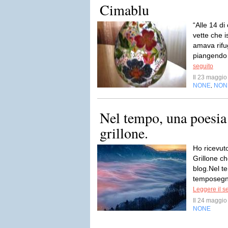
Cimablu
“Alle 14 di
vette che 
amava rifug
piangendo 
seguito
Il 23 maggi
NONE
NON
,
Nel tempo, una poesia 
grillone.
Ho ricevut
Grillone c
blog.Nel t
temposegna
Leggere il s
Il 24 maggi
NONE