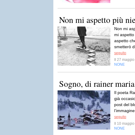
Non mi aspetto più ni
Non mi asp
mi aspetto
aspetto che
smetterò di
seguito
Il 27 maggi
NONE
Sogno, di rainer maria 
Il poeta Ra
già occasio
post del bl
l’immagine
seguito
Il 10 maggi
NONE