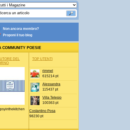
Non ancora membro?
Proponi il tuo blog
A COMMUNITY POESIE
AUTORE DEL
TOP UTENTI
ORNO
rimmel
615214 pt
Alessandra
115437 pt
Villa Telesio
100363 pt
psyinthekitchen
Costantino Posa
98230 pt