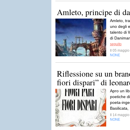
Amleto, principe di d
Amleto, tr
uno degli es
talento di 
di Danimar
seguito
Il 05 maggi
NONE
Riflessione su un brano
fiori dispari” di leonar
Apro un lib
poetiche d
poeta-inge
Basilicata
Il 14 maggi
NONE