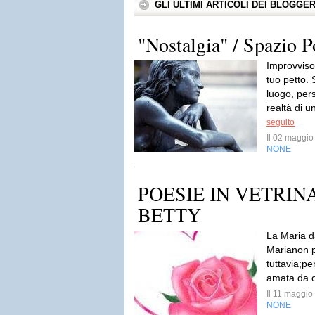
GLI ULTIMI ARTICOLI DEI BLOGGE
"Nostalgia" / Spazio P
Improvviso
tuo petto. 
luogo, per
realtà di u
seguito
Il 02 maggi
NONE
POESIE IN VETRINA
BETTY
La Maria d
Marianon p
tuttavia;pe
amata da 
Il 11 maggi
NONE