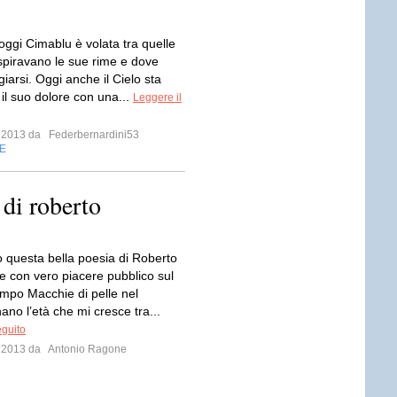
 oggi Cimablu è volata tra quelle
ispiravano le sue rime e dove
iarsi. Oggi anche il Cielo sta
il suo dolore con una...
Leggere il
o 2013 da
Federbernardini53
E
di roberto
o questa bella poesia di Roberto
he con vero piacere pubblico sul
empo Macchie di pelle nel
no l’età che mi cresce tra...
eguito
o 2013 da
Antonio Ragone