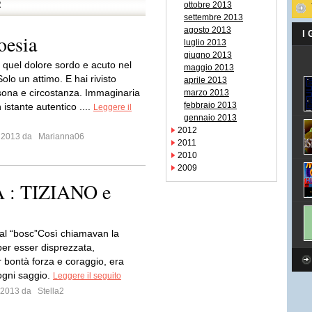
R
ottobre 2013
settembre 2013
agosto 2013
I
oesia
luglio 2013
giugno 2013
 quel dolore sordo e acuto nel
maggio 2013
Solo un attimo. E hai rivisto
aprile 2013
sona e circostanza. Immaginaria
marzo 2013
febbraio 2013
n istante autentico ....
Leggere il
gennaio 2013
2012
o 2013 da
Marianna06
2011
2010
2009
 : TIZIANO e
al “bosc”Così chiamavan la
er esser disprezzata,
r bontà forza e coraggio, era
ogni saggio.
Leggere il seguito
o 2013 da
Stella2