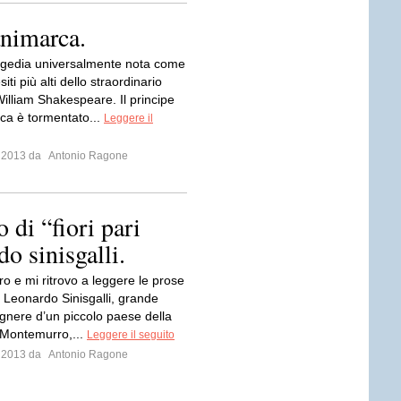
animarca.
agedia universalmente nota come
iti più alti dello straordinario
William Shakespeare. Il principe
ca è tormentato...
Leggere il
o 2013 da
Antonio Ragone
 di “fiori pari
do sinisgalli.
ro e mi ritrovo a leggere le prose
i Leonardo Sinisgalli, grande
gnere d’un piccolo paese della
, Montemurro,...
Leggere il seguito
o 2013 da
Antonio Ragone