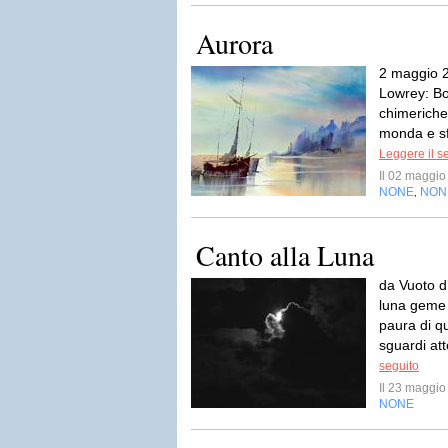
Aurora
2 maggio 2
Lowrey: Bo
chimeriche
monda e sf
Leggere il s
Il 02 maggi
NONE
NON
,
Canto alla Luna
da Vuoto d
luna geme 
paura di qu
sguardi att
seguito
Il 23 maggi
NONE