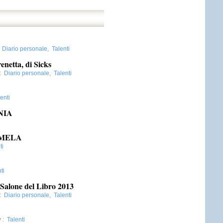
:
Diario personale
,
Talenti
enetta, di Sicks
:
Diario personale
,
Talenti
enti
NIA
 MELA
ti
ti
 Salone del Libro 2013
:
Diario personale
,
Talenti
y
:
Talenti