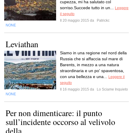
cupezza, mi ha salutato col
sorriso.Succede tutto in un...
Leggere
il seguito
Il 20 maggio 2015 da
Patrickc
NONE
Leviathan
Siamo in una regione nel nord della
Russia che si affaccia sul mare di
Barents, in mezzo a una natura
straordinaria e un po' spaventosa,
con una bellezza e una...
Leggere il
seguito
Il 16 maggio 2015 da
Lo Sciame Inquieto
NONE
Per non dimenticare: il punto
sull’incidente occorso al velivolo
della...