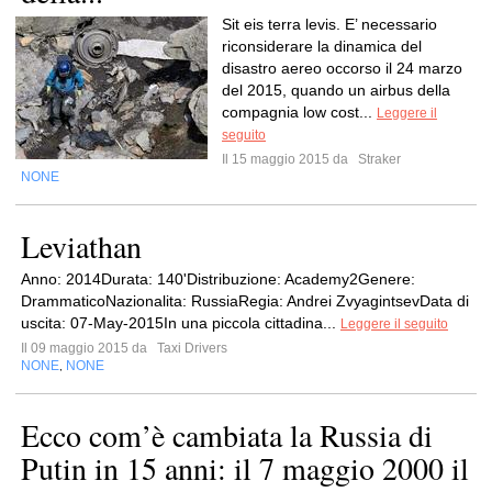
Sit eis terra levis. E’ necessario
riconsiderare la dinamica del
disastro aereo occorso il 24 marzo
del 2015, quando un airbus della
compagnia low cost...
Leggere il
seguito
Il 15 maggio 2015 da
Straker
NONE
Leviathan
Anno: 2014Durata: 140'Distribuzione: Academy2Genere:
DrammaticoNazionalita: RussiaRegia: Andrei ZvyagintsevData di
uscita: 07-May-2015In una piccola cittadina...
Leggere il seguito
Il 09 maggio 2015 da
Taxi Drivers
NONE
NONE
,
Ecco com’è cambiata la Russia di
Putin in 15 anni: il 7 maggio 2000 il