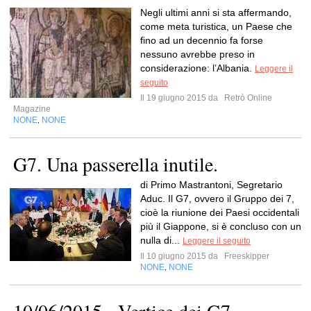
Negli ultimi anni si sta affermando,
come meta turistica, un Paese che
fino ad un decennio fa forse
nessuno avrebbe preso in
considerazione: l’Albania.
Leggere il
seguito
Il 19 giugno 2015 da
Retrò Online
Magazine
NONE
NONE
,
G7. Una passerella inutile.
di Primo Mastrantoni, Segretario
Aduc. Il G7, ovvero il Gruppo dei 7,
cioè la riunione dei Paesi occidentali
più il Giappone, si è concluso con un
nulla di...
Leggere il seguito
Il 10 giugno 2015 da
Freeskipper
NONE
NONE
,