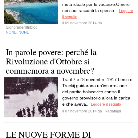
meta ideale per le vacanze.Omero
nei suoi racconti fa spesso...
Leggere
il seguito
Il 09 novembre 2014 da
Signoradeifiltriblog
NONE
NONE
,
In parole povere: perché la
Rivoluzione d'Ottobre si
commemora a novembre?
Tra il 7 e l'8 novembre 1917 Lenin e
Trockij guidarono un'insurrezione
del partito bolscevico contro il
governo provvisorio allora in carica
e che aveva...
Leggere il seguito
Il 07 novembre 2014 da
Redatagli
LE NUOVE FORME DI