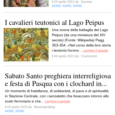
Il 25 aprile 2015 da
Eurasia
NONE
NONE
NONE
,
,
I cavalieri teutonici al Lago Peipus
Una scena della battaglia del Lago
Peipus (da una miniatura del XIV
secolo) (Fonte: Wikipedia) Pagg.
353-354: «Nel corso della loro storia
i teutonici furono...
Leggere il seguito
Il 06 aprile 2015 da
Csunicorno
Sabato Santo preghiera interreligiosa
e festa di Pasqua con i clochard in...
Un momento di fratellanza, di solidarietà, di pace e di spiritualità
in Stazione Centrale, con i senzatetto che bivaccano intorno allo
scalo ferroviario e che...
Leggere il seguito
Il 03 aprile 2015 da
Musicstarsblog
NONE
NONE
,