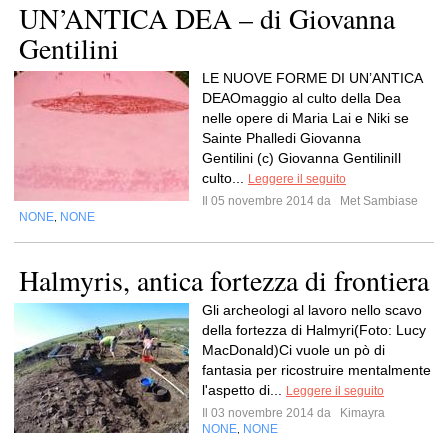
UN’ANTICA DEA – di Giovanna
Gentilini
LE NUOVE FORME DI UN’ANTICA
DEAOmaggio al culto della Dea
nelle opere di Maria Lai e Niki se
Sainte Phalledi Giovanna
Gentilini (c) Giovanna GentiliniIl
culto...
Leggere il seguito
Il 05 novembre 2014 da
Met Sambiase
NONE
NONE
,
Halmyris, antica fortezza di frontiera
Gli archeologi al lavoro nello scavo
della fortezza di Halmyri(Foto: Lucy
MacDonald)Ci vuole un pò di
fantasia per ricostruire mentalmente
l'aspetto di...
Leggere il seguito
Il 03 novembre 2014 da
Kimayra
NONE
NONE
,