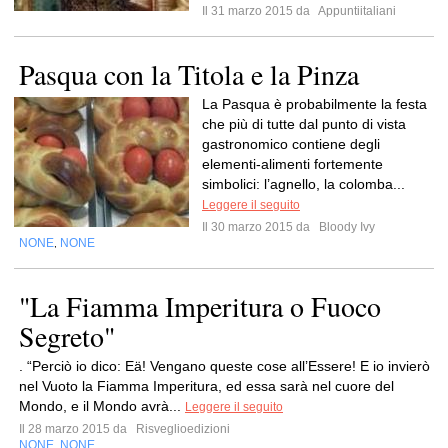
Il 31 marzo 2015 da
Appuntiitaliani
Pasqua con la Titola e la Pinza
La Pasqua è probabilmente la festa
che più di tutte dal punto di vista
gastronomico contiene degli
elementi-alimenti fortemente
simbolici: l’agnello, la colomba...
Leggere il seguito
Il 30 marzo 2015 da
Bloody Ivy
NONE
NONE
,
"La Fiamma Imperitura o Fuoco
Segreto"
. “Perciò io dico: Eä! Vengano queste cose all’Essere! E io invierò
nel Vuoto la Fiamma Imperitura, ed essa sarà nel cuore del
Mondo, e il Mondo avrà...
Leggere il seguito
Il 28 marzo 2015 da
Risveglioedizioni
NONE
NONE
,