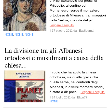
di Filip Stefanović Nei pressi di
Prijepolje, al confine col
Montenegro, sorge il monastero
ortodosso di Mileševa, tra i maggiori
della Serbia, custode del più...
Leggere il seguito
Il 17 ottobre 2011 da
Eastjournal
NONE
NONE
NONE
,
,
La divisione tra gli Albanesi
ortodossi e musulmani a causa della
chiesa...
Il ruolo che ha avuto la chiesa
ortodossa, sia quella greca che
quella serba, nei confronti degli
Albanesi, in diversi momenti storici,
è stato a dir poco...
Leggere il seguito
Il 24 luglio 2011 da
Elton77
NONE