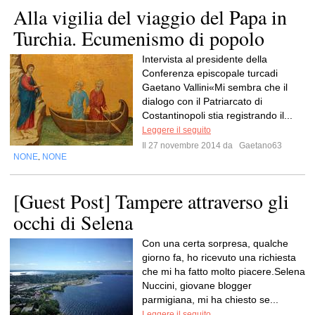
Alla vigilia del viaggio del Papa in
Turchia. Ecumenismo di popolo
Intervista al presidente della
Conferenza episcopale turcadi
Gaetano Vallini«Mi sembra che il
dialogo con il Patriarcato di
Costantinopoli stia registrando il...
Leggere il seguito
Il 27 novembre 2014 da
Gaetano63
NONE
NONE
,
[Guest Post] Tampere attraverso gli
occhi di Selena
Con una certa sorpresa, qualche
giorno fa, ho ricevuto una richiesta
che mi ha fatto molto piacere.Selena
Nuccini, giovane blogger
parmigiana, mi ha chiesto se...
Leggere il seguito