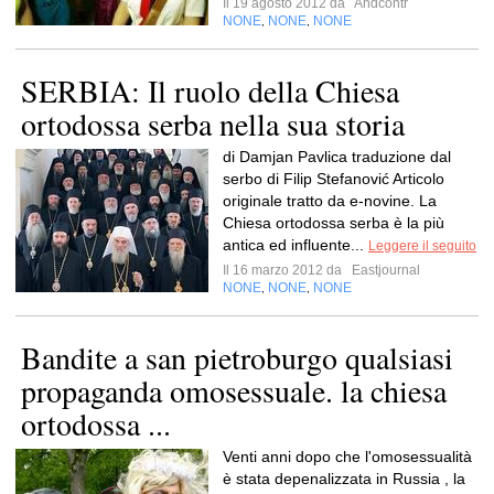
Il 19 agosto 2012 da
Andcontr
NONE
NONE
NONE
,
,
SERBIA: Il ruolo della Chiesa
ortodossa serba nella sua storia
di Damjan Pavlica traduzione dal
serbo di Filip Stefanović Articolo
originale tratto da e-novine. La
Chiesa ortodossa serba è la più
antica ed influente...
Leggere il seguito
Il 16 marzo 2012 da
Eastjournal
NONE
NONE
NONE
,
,
Bandite a san pietroburgo qualsiasi
propaganda omosessuale. la chiesa
ortodossa ...
Venti anni dopo che l'omosessualità
è stata depenalizzata in Russia , la