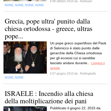
Il 08 ottobre 2010 da
Andream
NONE
NONE
NONE
NONE
,
,
,
Grecia, pope ultra' punito dalla
chiesa ortodossa - greece, ultras
pope...
Un pope greco supertifoso del Paok
di Salonicco è stato punito dalle
gerarchie della Chiesa ortodossa
per gli eccessi cui si sarebbe
lasciato andare durante...
Leggere il
seguito
Il 07 giugno 2010 da
Rollingballs
NONE
NONE
,
ISRAELE : Incendio alla chiesa
della moltiplicazione dei pani
Pubblicato il giugno 22, 2015 da: