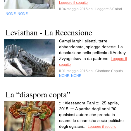
Leggere il seguito
Il 04 maggio 2015 da
Leggere A Colori
NONE
NONE
,
Leviathan - La Recensione
Campi larghi, silenzi, terre
abbandonate, spiagge deserte. La
desolazione nella pellicola di Andrey
Zvyagintsev fa da padrone.
Leggere il
seguito
Il 01 maggio 2015 da
Giordano Caputo
NONE
NONE
,
La “diaspora copta”
:::: Alessandra Fani :::: 25 aprile,
2015 :::: A partire dagli anni ’90
qualsiasi autore che prenda in
esame le dinamiche socio-politiche
degli egiziani...
Leggere il seguito