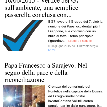
10/06/2015 - Vertice dei G7
sull'ambiente, una semplice
passerella conclusa con...
Il G7, ovvero il Gruppo dei 7, cioè la
riunione dei Paesi occidentali più il
Giappone, si è concluso con un
nulla di fatto.Il tema principale
riguardava...
Leggere il seguito
Il 10 giugno 2015 da
Orizzontenergia
NONE
Papa Francesco a Sarajevo. Nel
segno della pace e della
riconciliazione
Cronaca del pomeriggio del
Pontefice nella capitale della Bosnia
ed Erzegovinadal nostro
inviatoGaetano ValliniIl corteo
papale, partito dalla nunziatura, è...