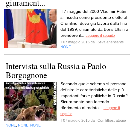
giurament...
Il 7 maggio del 2000 Vladimir Putin
si insedia come presidente eletto al
Cremlino, dove già lavora dalla fine
del 1999, chiamato da Boris Eltsin a
prendere il...
Leggere il seguito
Il 07 maggio 2015 da
Stivalepensante
NONE
Intervista sulla Russia a Paolo
Borgognone
Secondo quale schema si possono
definire le caratteristiche delle più
importanti forze politiche in Russia?
Sicuramente non facendo
riferimento al rodato...
Leggere il
seguito
Il 07 maggio 2015 da
Conflittiestrategie
NONE
NONE
NONE
,
,