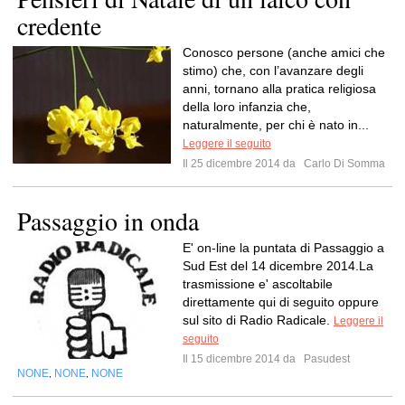
credente
Conosco persone (anche amici che
stimo) che, con l’avanzare degli
anni, tornano alla pratica religiosa
della loro infanzia che,
naturalmente, per chi è nato in...
Leggere il seguito
Il 25 dicembre 2014 da
Carlo Di Somma
Passaggio in onda
E' on-line la puntata di Passaggio a
Sud Est del 14 dicembre 2014.La
trasmissione e' ascoltabile
direttamente qui di seguito oppure
sul sito di Radio Radicale.
Leggere il
seguito
Il 15 dicembre 2014 da
Pasudest
NONE
NONE
NONE
,
,