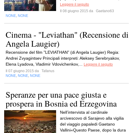
Leggere il seguito
Il 08 giugno 2015 da
Gaetano63
NONE
NONE
,
Cinema - "Leviathan" (Recensione di
Angela Laugier)
Recensione del film "LEVIATHAN" (di Angela Laugier) Regia:
Andrei Zvyagintsev Principali interpreti: Aleksey Serebryakov,
Elena Lyadova, Vladimir Vdovichenkov,...
Leggere il seguito
Il 07 giugno 2015 da
Tafanus
NONE
NONE
NONE
,
,
Speranze per una pace giusta e
prospera in Bosnia ed Erzegovina
Nell’intervista al cardinale
arcivescovo di Sarajevo alla vigilia
del viaggio papaledi Gaetano
Vallini«Questo Paese, dopo la dura