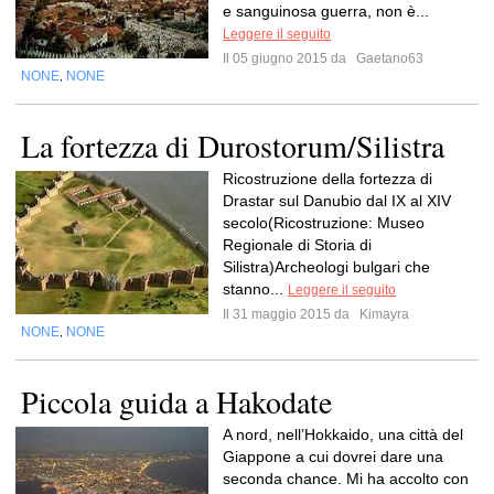
e sanguinosa guerra, non è...
Leggere il seguito
Il 05 giugno 2015 da
Gaetano63
NONE
NONE
,
La fortezza di Durostorum/Silistra
Ricostruzione della fortezza di
Drastar sul Danubio dal IX al XIV
secolo(Ricostruzione: Museo
Regionale di Storia di
Silistra)Archeologi bulgari che
stanno...
Leggere il seguito
Il 31 maggio 2015 da
Kimayra
NONE
NONE
,
Piccola guida a Hakodate
A nord, nell’Hokkaido, una città del
Giappone a cui dovrei dare una
seconda chance. Mi ha accolto con