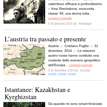
calembour efficace e profondissimo
– Irina Sherbakova, moscovita
classe ’49, una donna tutta...
Leggere il seguito
Il 30 gennaio 2015 da
Redatagli
L’austria tra passato e presente
Austria :::: Cristiano Puglisi :::: 31
dicembre, 2014 :::: Le relazioni
austro-russe hanno costituito una
costante dello scenario geopolitico
dell’Europa...
Leggere il seguito
Il 31 dicembre 2014 da
Eurasia
NONE
NONE
NONE
,
,
Istantanee: Kazakhstan e
Kyrghizstan
Da quando mi sono smart-fonizzato