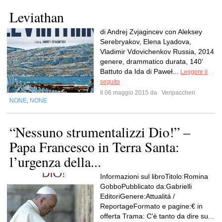
Leviathan
di Andrej Zvjagincev con Aleksey
Serebryakov, Elena Lyadova,
Vladimir Vdovichenkov Russia, 2014
genere, drammatico durata, 140'
Battuto da Ida di Paweł...
Leggere il
seguito
Il 06 maggio 2015 da
Veripaccheri
NONE
NONE
,
“Nessuno strumentalizzi Dio!” –
Papa Francesco in Terra Santa:
l’urgenza della...
Informazioni sul libroTitolo:Romina
GobboPubblicato da:Gabrielli
EditoriGenere:Attualitá /
ReportageFormato e pagine:€ in
offerta Trama: C'è tanto da dire su...