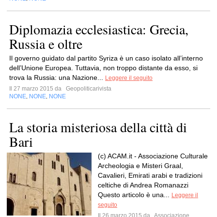
Diplomazia ecclesiastica: Grecia,
Russia e oltre
Il governo guidato dal partito Syriza è un caso isolato all’interno
dell’Unione Europea. Tuttavia, non troppo distante da esso, si
trova la Russia: una Nazione...
Leggere il seguito
Il 27 marzo 2015 da
Geopoliticarivista
NONE
NONE
NONE
,
,
La storia misteriosa della città di
Bari
(c) ACAM.it - Associazione Culturale
Archeologia e Misteri Graal,
Cavalieri, Emirati arabi e tradizioni
celtiche di Andrea Romanazzi
Questo articolo è una...
Leggere il
seguito
Il 26 marzo 2015 da
Associazione