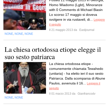
Posted 21 maggio 2013 in Georgia,
Homo Wiadomo (Lgbt), Minoranze
with 0 Comments di Michael Biasin
Lo scorso 17 maggio si doveva
svolgere in via rustaveli, di...
Leggere
il seguito
Il 21 maggio 2013 da
Eastjournal
NONE
NONE
NONE
,
,
La chiesa ortodossa etiope elegge il
suo sesto patriarca
La chiesa ortodossa etiope -
comunemente chiamata Tewahedo
(unitaria) - ha eletto ieri il suo sesto
Patriarca. Dalla scomparsa di Abune
Paulos, avvenuta il 16...
Leggere il
seguito
Il 01 marzo 2013 da
Gianfrancodv
NONE
NONE
,