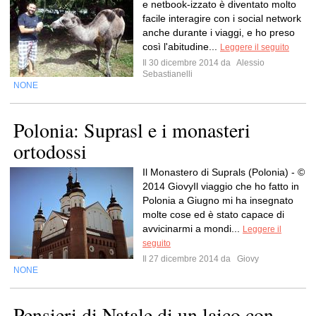
e netbook-izzato è diventato molto
facile interagire con i social network
anche durante i viaggi, e ho preso
così l'abitudine...
Leggere il seguito
Il 30 dicembre 2014 da
Alessio
Sebastianelli
NONE
Polonia: Suprasl e i monasteri
ortodossi
Il Monastero di Suprals (Polonia) - ©
2014 GiovyIl viaggio che ho fatto in
Polonia a Giugno mi ha insegnato
molte cose ed è stato capace di
avvicinarmi a mondi...
Leggere il
seguito
Il 27 dicembre 2014 da
Giovy
NONE
Pensieri di Natale di un laico con