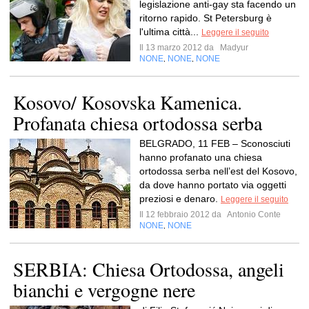
legislazione anti-gay sta facendo un
ritorno rapido. St Petersburg è
l'ultima città...
Leggere il seguito
Il 13 marzo 2012 da
Madyur
NONE
NONE
NONE
,
,
Kosovo/ Kosovska Kamenica.
Profanata chiesa ortodossa serba
BELGRADO, 11 FEB – Sconosciuti
hanno profanato una chiesa
ortodossa serba nell’est del Kosovo,
da dove hanno portato via oggetti
preziosi e denaro.
Leggere il seguito
Il 12 febbraio 2012 da
Antonio Conte
NONE
NONE
,
SERBIA: Chiesa Ortodossa, angeli
bianchi e vergogne nere