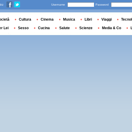
 su
Username
Password
ocietà
Cultura
Cinema
Musica
Libri
Viaggi
Tecnol
er Lei
Sesso
Cucina
Salute
Scienze
Media & Co