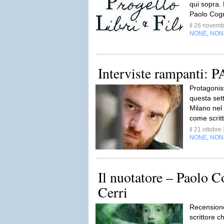
qui sopra.
Paolo Cogn
Il 26 novem
NONE
NON
,
Interviste rampanti
Protagonist
questa set
Milano nel
come scritt
Il 21 ottobr
NONE
NON
,
Il nuotatore – Paolo C
Cerri
Recensione
scrittore c