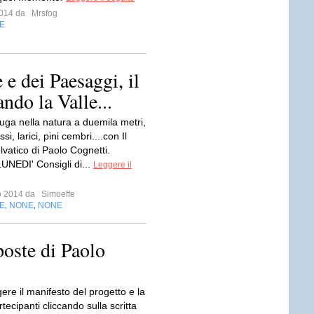
 2014 da
Mrsfog
E
 e dei Paesaggi, il
ndo la Valle...
fuga nella natura a duemila metri,
ssi, larici, pini cembri....con Il
lvatico di Paolo Cognetti.
NEDI' Consigli di...
Leggere il
io 2014 da
Simoeffe
E
NONE
NONE
,
,
poste di Paolo
ere il manifesto del progetto e la
rtecipanti cliccando sulla scritta