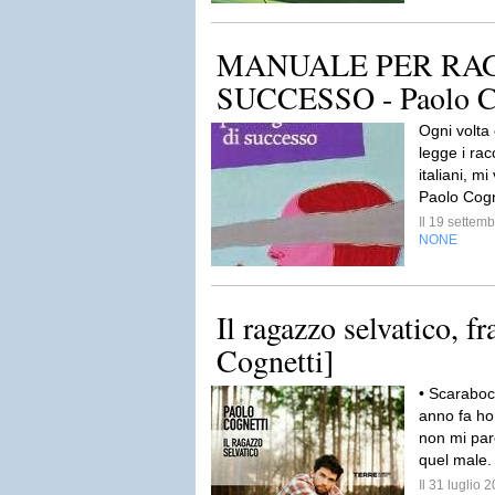
MANUALE PER RAG
SUCCESSO - Paolo C
Ogni volta
legge i rac
italiani, mi
Paolo Cogn
Il 19 sette
NONE
Il ragazzo selvatico, fr
Cognetti]
• Scarabocc
anno fa ho 
non mi pare
quel male
Il 31 luglio