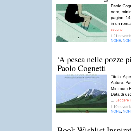
Paolo Cogn
nero, mini
pagine, 14
in un roman
seguito
Il 21 novem
NONE
NON
,
‘A pesca nelle pozze p
Paolo Cognetti
Titolo: A 
Autore: Pa
Minimum F
Data di us
...
Leggere i
Il 10 novem
NONE
NON
,
Book Wishlist Inspira