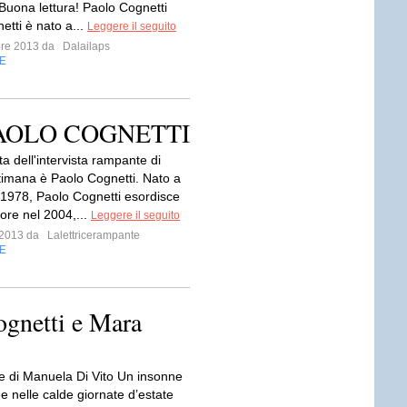
 Buona lettura! Paolo Cognetti
etti è nato a...
Leggere il seguito
bre 2013 da
Dalailaps
E
: PAOLO COGNETTI
a dell'intervista rampante di
timana è Paolo Cognetti. Nato a
 1978, Paolo Cognetti esordisce
ore nel 2004,...
Leggere il seguito
e 2013 da
Lalettricerampante
E
ognetti e Mara
 di Manuela Di Vito Un insonne
he nelle calde giornate d’estate