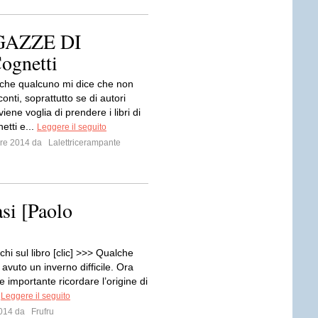
AZZE DI
ognetti
 che qualcuno mi dice che non
conti, soprattutto se di autori
 viene voglia di prendere i libri di
etti e...
Leggere il seguito
mbre 2014 da
Lalettricerampante
asi [Paolo
hi sul libro [clic] >>> Qualche
avuto un inverno difficile. Ora
 importante ricordare l’origine di
.
Leggere il seguito
 2014 da
Frufru