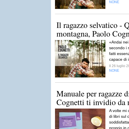
NONE
Il ragazzo selvatico -
montagna, Paolo Cogn
«Andai nei
secondo i m
fatti essen
capace di 
Il 26 luglio
NONE
Manuale per ragazze d
Cognetti ti invidio da
A volte mi 
di libri su
soddisfatt
proprio in