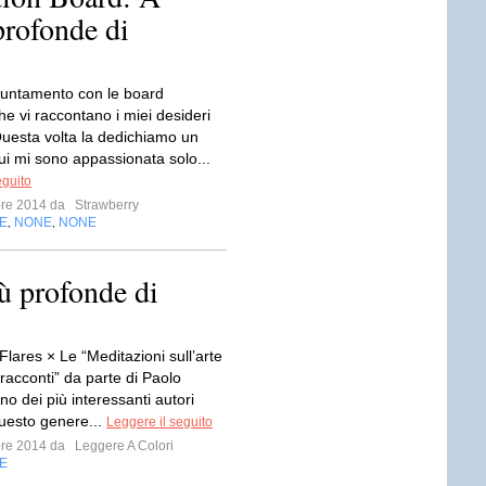
profonde di
untamento con le board
che vi raccontano i miei desideri
 Questa volta la dedichiamo un
ui mi sono appassionata solo...
eguito
bre 2014 da
Strawberry
E
NONE
NONE
,
,
ù profonde di
Flares × Le “Meditazioni sull’arte
 racconti” da parte di Paolo
no dei più interessanti autori
 questo genere...
Leggere il seguito
bre 2014 da
Leggere A Colori
E