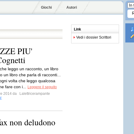
Giochi
Autori
Link
Vedi i dossier Scrittori
ZZE PIU'
ognetti
 che leggo un racconto, un libro
 o un libro che parla di racconti...
gni volta che leggo qualcosa
e fare con i...
Leggere il seguito
bre 2014 da
Lalettricerampante
E
fax non deludono