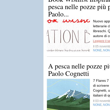
pesca nelle pozze più 
Paolo...
Nuovo app
letterarie 
libreschi.
autore di c
Leggere il s
Il 05 novem
NONE
NON
,
A pesca nelle pozze pi
Paolo Cognetti
7 Flares 7 
di scrivere
Cognetti, u
italiani di
Il 03 novem
NONE
NON
,