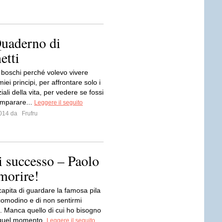
 Quaderno di
etti
 boschi perché volevo vivere
iei principi, per affrontare solo i
ziali della vita, per vedere se fossi
imparare...
Leggere il seguito
 2014 da
Frufru
i successo – Paolo
 morire!
capita di guardare la famosa pila
l comodino e di non sentirmi
a. Manca quello di cui ho bisogno
 quel momento.
Leggere il seguito