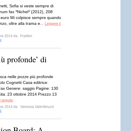
etti, Sofia si veste sempre di
mum fax *Nichel* (2012), 208
 euro Mi colpisce sempre quando
zo, oltre alla trama e...
Leggere il
bre 2014 da
Frailibri
E
iù profonde’ di
pesca nelle pozze più profonde
olo Cognetti Casa editrice:
ax Genere: saggio Pagine: 130
cita: 23 ottobre 2014 Prezzo 13
l seguito
bre 2014 da
Vanessa Valentinuzzi
E
tion Board: A