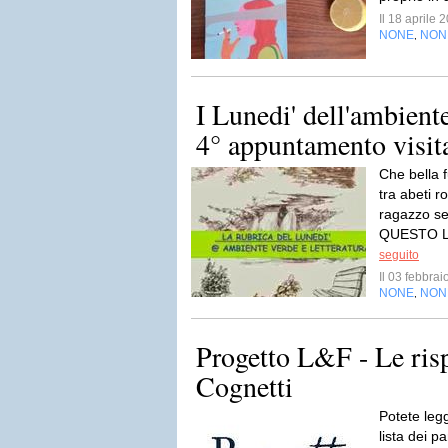
Il 18 aprile
NONE
NON
,
I Lunedi' dell'ambiente
4° appuntamento visita
Che bella 
tra abeti ro
ragazzo se
QUESTO LU
seguito
Il 03 febbra
NONE
NON
,
Progetto L&F - Le ris
Cognetti
Potete legg
lista dei pa