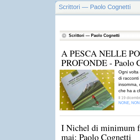
Scrittori — Paolo Cognetti
Scrittori — Paolo Cognetti
A PESCA NELLE PO
PROFONDE - Paolo C
Ogni volta
di racconti
insomma, o
che ha a ch
Il 19 dicem
NONE
NON
,
I Nichel di minimum 
mai: Paolo Cognetti