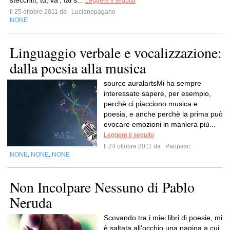
stecchiti, tu, va’, fai s...
Leggere il seguito
Il 25 ottobre 2011 da
Lucianopagano
NONE
Linguaggio verbale e vocalizzazione:
dalla poesia alla musica
source auralartsMi ha sempre
interessato sapere, per esempio,
perchè ci piacciono musica e
poesia, e anche perchè la prima può
evocare emozioni in maniera più...
Leggere il seguito
Il 24 ottobre 2011 da
Paopasc
NONE
NONE
NONE
,
,
Non Incolpare Nessuno di Pablo
Neruda
Scovando tra i miei libri di poesie, mi
è saltata all’occhio una pagina a cui