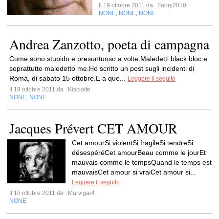
Il 19 ottobre 2011 da
Fabry2010
NONE
NONE
NONE
,
,
Andrea Zanzotto, poeta di campagna
Come sono stupido e presuntuoso a volte.Maledetti black bloc e
soprattutto maledetto me.Ho scritto un post sugli incidenti di
Roma, di sabato 15 ottobre.E a que...
Leggere il seguito
Il 19 ottobre 2011 da
Kisciotte
NONE
NONE
,
Jacques Prévert CET AMOUR
Cet amourSi violentSi fragileSi tendreSi
désespéréCet amourBeau comme le jourEt
mauvais comme le tempsQuand le temps est
mauvaisCet amour si vraiCet amour si...
Leggere il seguito
Il 18 ottobre 2011 da
Marvigar4
NONE