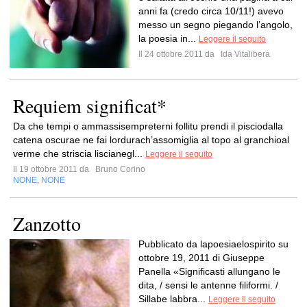
anni fa (credo circa 10/11!) avevo
messo un segno piegando l’angolo,
la poesia in...
Leggere il seguito
Il 24 ottobre 2011 da
Ida Vitalibera
Requiem significat*
Da che tempi o ammassisempreterni follitu prendi il pisciodalla
catena oscurae ne fai lordurach’assomiglia al topo al granchioal
verme che striscia liscianegl...
Leggere il seguito
Il 19 ottobre 2011 da
Bruno Corino
NONE
NONE
,
Zanzotto
Pubblicato da lapoesiaelospirito su
ottobre 19, 2011 di Giuseppe
Panella «Significasti allungano le
dita, / sensi le antenne filiformi. /
Sillabe labbra...
Leggere il seguito